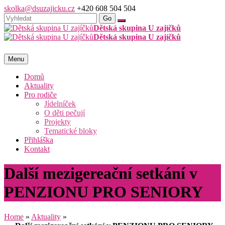
skolka@dsuzajicku.cz
+420 608 504 504
Dětská skupina U zajíčků
Dětská skupina U zajíčků
Menu
Domů
Aktuality
Pro rodiče
Jídelníček
O děti pečují
Projekty
Tematické bloky
Přihláška
Kontakt
Další mezigereační setkání v
PENZIONU PRO SENIORY
Home
»
Aktuality
»