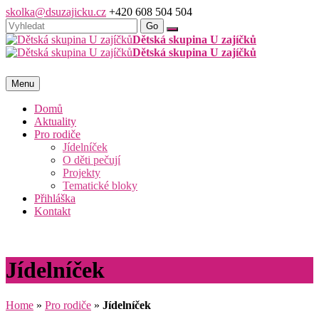
skolka@dsuzajicku.cz
+420 608 504 504
Dětská skupina U zajíčků
Dětská skupina U zajíčků
Menu
Domů
Aktuality
Pro rodiče
Jídelníček
O děti pečují
Projekty
Tematické bloky
Přihláška
Kontakt
Jídelníček
Home
»
Pro rodiče
»
Jídelníček