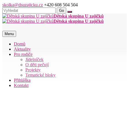
skolka@dsuzajicku.cz
+420 608 504 504
Dětská skupina U zajíčků
Dětská skupina U zajíčků
Menu
Domů
Aktuality
Pro rodiče
Jídelníček
O děti pečují
Projekty
Tematické bloky
Přihláška
Kontakt