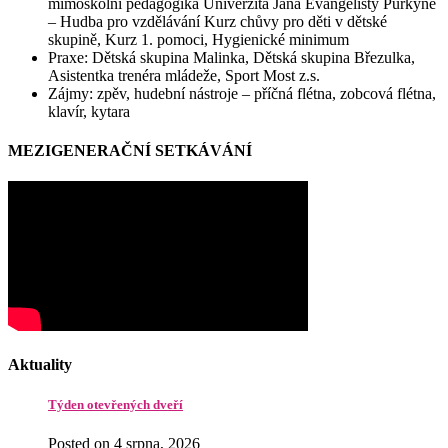
mimoškolní pedagogika Univerzita Jana Evangelisty Purkyně
– Hudba pro vzdělávání Kurz chůvy pro děti v dětské
skupině, Kurz 1. pomoci, Hygienické minimum
Praxe: Dětská skupina Malinka, Dětská skupina Březulka,
Asistentka trenéra mládeže, Sport Most z.s.
Zájmy: zpěv, hudební nástroje – příčná flétna, zobcová flétna,
klavír, kytara
MEZIGENERAČNÍ SETKÁVÁNÍ
Aktuality
Týden otevřených dveří
Posted on 4 srpna, 2026