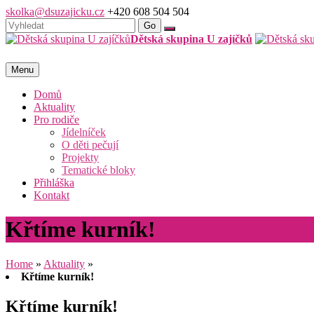
skolka@dsuzajicku.cz
+420 608 504 504
Dětská skupina U zajíčků
Menu
Domů
Aktuality
Pro rodiče
Jídelníček
O děti pečují
Projekty
Tematické bloky
Přihláška
Kontakt
Křtíme kurník!
Home
»
Aktuality
»
Křtíme kurník!
Křtíme kurník!