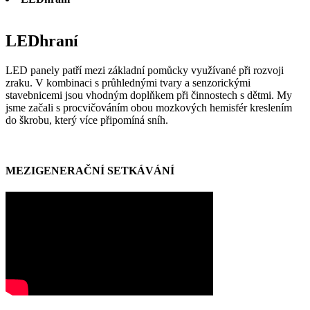
LEDhraní
LED panely patří mezi základní pomůcky využívané při rozvoji
zraku. V kombinaci s průhlednými tvary a senzorickými
stavebnicemi jsou vhodným doplňkem při činnostech s dětmi. My
jsme začali s procvičováním obou mozkových hemisfér kreslením
do škrobu, který více připomíná sníh.
MEZIGENERAČNÍ SETKÁVÁNÍ