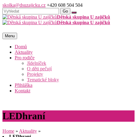
skolka@dsuzajicku.cz
+420 608 504 504
Dětská skupina U zajíčků
Dětská skupina U zajíčků
Menu
Domů
Aktuality
Pro rodiče
Jídelníček
O děti pečují
Projekty
Tematické bloky
Přihláška
Kontakt
LEDhraní
Home
»
Aktuality
»
LEDhraní