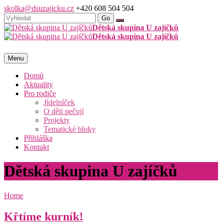
skolka@dsuzajicku.cz
+420 608 504 504
Dětská skupina U zajíčků
Dětská skupina U zajíčků
Menu
Domů
Aktuality
Pro rodiče
Jídelníček
O děti pečují
Projekty
Tematické bloky
Přihláška
Kontakt
Dětská skupina U zajíčků
Home
Křtíme kurník!