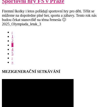
Sportovní hry FŠ v Praze
Firemní školky i letos pořádají sportovní hry pro děti. Těšit se
můžeme na dopoledne plné her, sportu a zábavy. Tento rok nás
budou čekat stanoviště na téma řemesla 🙂
2025_Olympiada_letak_3
‹
1
2
3
4
5
›
»
MEZIGENERAČNÍ SETKÁVÁNÍ